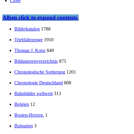
Close
Alben
click to expand contents
Bilderkatalog
1788
Triebfahrzeuge
1910
Thomas J. Konz
849
Bildautorenverzeichnis
875
Chronologische Sortierung
1201
Chronologie Deutschland
808
Bahnbilder weltweit
313
Belgien
12
Bosien-Herzeg.
1
Bulgarien
3