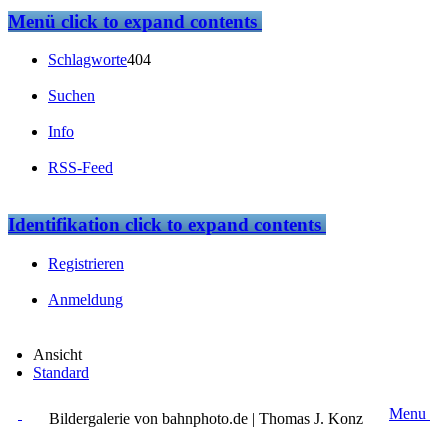
Menü
click to expand contents
Schlagworte
404
Suchen
Info
RSS-Feed
Identifikation
click to expand contents
Registrieren
Anmeldung
Ansicht
Standard
Menu
Bildergalerie von bahnphoto.de | Thomas J. Konz