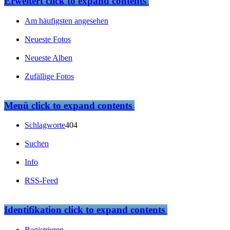
Erweitert
click to expand contents
Am häufigsten angesehen
Neueste Fotos
Neueste Alben
Zufällige Fotos
Menü
click to expand contents
Schlagworte
404
Suchen
Info
RSS-Feed
Identifikation
click to expand contents
Registrieren