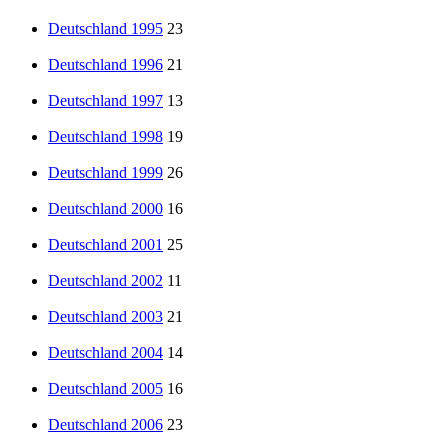
Deutschland 1995
23
Deutschland 1996
21
Deutschland 1997
13
Deutschland 1998
19
Deutschland 1999
26
Deutschland 2000
16
Deutschland 2001
25
Deutschland 2002
11
Deutschland 2003
21
Deutschland 2004
14
Deutschland 2005
16
Deutschland 2006
23