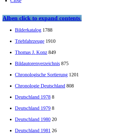
Close
Alben
click to expand contents
Bilderkatalog
1788
Triebfahrzeuge
1910
Thomas J. Konz
849
Bildautorenverzeichnis
875
Chronologische Sortierung
1201
Chronologie Deutschland
808
Deutschland 1978
8
Deutschland 1979
8
Deutschland 1980
20
Deutschland 1981
26