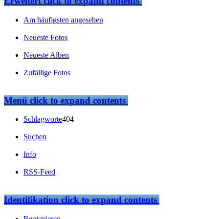
Erweitert
click to expand contents
Am häufigsten angesehen
Neueste Fotos
Neueste Alben
Zufällige Fotos
Menü
click to expand contents
Schlagworte
404
Suchen
Info
RSS-Feed
Identifikation
click to expand contents
Registrieren