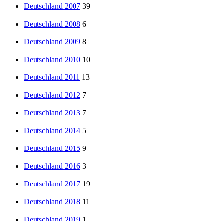
Deutschland 2007
39
Deutschland 2008
6
Deutschland 2009
8
Deutschland 2010
10
Deutschland 2011
13
Deutschland 2012
7
Deutschland 2013
7
Deutschland 2014
5
Deutschland 2015
9
Deutschland 2016
3
Deutschland 2017
19
Deutschland 2018
11
Deutschland 2019
1