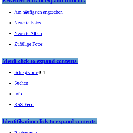
Erweitert
click to expand contents
Am häufigsten angesehen
Neueste Fotos
Neueste Alben
Zufällige Fotos
Menü
click to expand contents
Schlagworte
404
Suchen
Info
RSS-Feed
Identifikation
click to expand contents
Registrieren