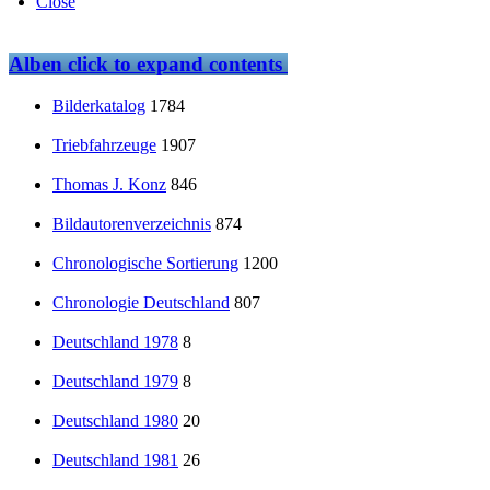
Close
Alben
click to expand contents
Bilderkatalog
1784
Triebfahrzeuge
1907
Thomas J. Konz
846
Bildautorenverzeichnis
874
Chronologische Sortierung
1200
Chronologie Deutschland
807
Deutschland 1978
8
Deutschland 1979
8
Deutschland 1980
20
Deutschland 1981
26