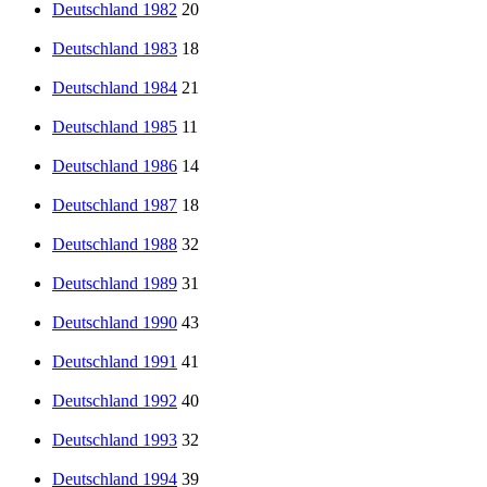
Deutschland 1982
20
Deutschland 1983
18
Deutschland 1984
21
Deutschland 1985
11
Deutschland 1986
14
Deutschland 1987
18
Deutschland 1988
32
Deutschland 1989
31
Deutschland 1990
43
Deutschland 1991
41
Deutschland 1992
40
Deutschland 1993
32
Deutschland 1994
39