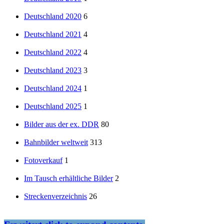
Deutschland 2020
6
Deutschland 2021
4
Deutschland 2022
4
Deutschland 2023
3
Deutschland 2024
1
Deutschland 2025
1
Bilder aus der ex. DDR
80
Bahnbilder weltweit
313
Fotoverkauf
1
Im Tausch erhältliche Bilder
2
Streckenverzeichnis
26