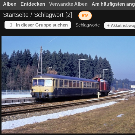
Alben
Entdecken
Verwandte Alben
Am häufigsten an
Startseite
/
Schlagwort
2
ETA
In dieser Gruppe suchen
Schlagworte
+ Akkutriebwa