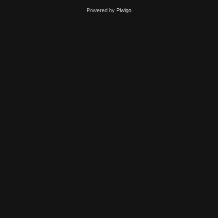
Powered by
Piwigo
515 556