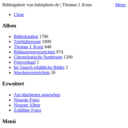
Bildergalerie von bahnphoto.de | Thomas J. Konz
Menu
Close
Alben
Bilderkatalog
1786
Triebfahrzeuge
1909
Thomas J. Konz
848
Bildautorenverzeichnis
874
Chronologische Sortierung
1200
Fotoverkauf
1
Im Tausch erhältliche Bilder
2
Streckenverzeichnis
26
Erweitert
Am häufigsten angesehen
Neueste Fotos
Neueste Alben
Zufällige Fotos
Menü