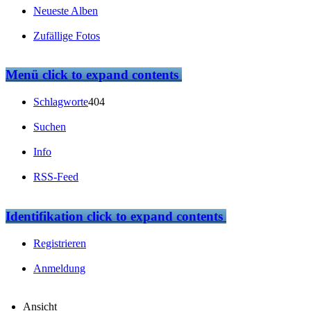
Neueste Alben
Zufällige Fotos
Menü
click to expand contents
Schlagworte
404
Suchen
Info
RSS-Feed
Identifikation
click to expand contents
Registrieren
Anmeldung
Ansicht