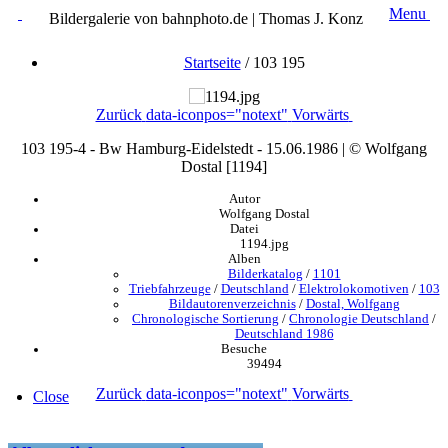
Menu
Bildergalerie von bahnphoto.de | Thomas J. Konz
Startseite
/
103 195
Zurück
data-iconpos="notext"
Vorwärts
103 195-4 - Bw Hamburg-Eidelstedt - 15.06.1986 | © Wolfgang
Dostal [1194]
Autor
Wolfgang Dostal
Datei
1194.jpg
Alben
Bilderkatalog
/
1101
Triebfahrzeuge
/
Deutschland
/
Elektrolokomotiven
/
103
Bildautorenverzeichnis
/
Dostal, Wolfgang
Chronologische Sortierung
/
Chronologie Deutschland
/
Deutschland 1986
Besuche
39494
Zurück
data-iconpos="notext"
Vorwärts
Close