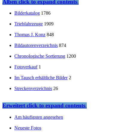
Alben
click to expand contents
Bilderkatalog
1786
Triebfahrzeuge
1909
Thomas J. Konz
848
Bildautorenverzeichnis
874
Chronologische Sortierung
1200
Fotoverkauf
1
Im Tausch erhältliche Bilder
2
Streckenverzeichnis
26
Erweitert
click to expand contents
Am häufigsten angesehen
Neueste Fotos