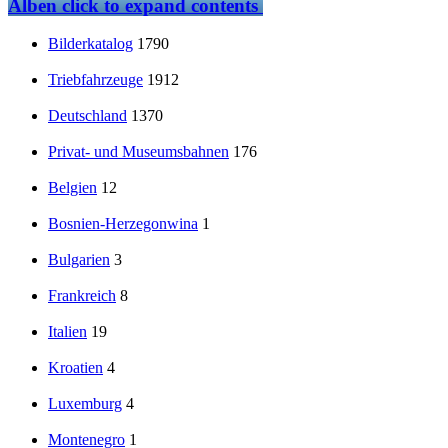
Alben
click to expand contents
Bilderkatalog
1790
Triebfahrzeuge
1912
Deutschland
1370
Privat- und Museumsbahnen
176
Belgien
12
Bosnien-Herzegonwina
1
Bulgarien
3
Frankreich
8
Italien
19
Kroatien
4
Luxemburg
4
Montenegro
1