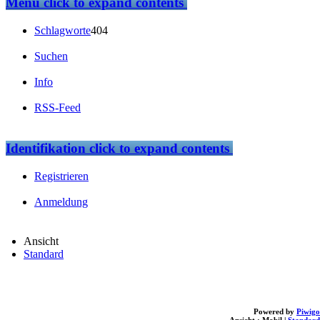
Menü
click to expand contents
Schlagworte
404
Suchen
Info
RSS-Feed
Identifikation
click to expand contents
Registrieren
Anmeldung
Ansicht
Standard
Powered by
Piwigo