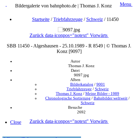
Menu
Bildergalerie von bahnphoto.de | Thomas J. Konz
Startseite
/
Triebfahrzeuge
/
Schweiz
/
11450
Zurück
data-iconpos="notext"
Vorwärts
SBB 11450 - Algeshausen - 25.10.1989 - R 8549 | © Thomas J.
Konz [9097]
Autor
Thomas J. Konz
Datei
9097.jpg
Alben
Bilderkatalog
/
9001
Triebfahrzeuge
/
Schweiz
Thomas J. Konz
/
Meine Bilder - 1989
Chronologische Sortierung
/
Bahnbilder weltweit
/
Schweiz
Besuche
2692
Zurück
data-iconpos="notext"
Vorwärts
Close