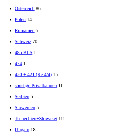
Österreich
86
Polen
14
Rumänien
5
Schweiz
70
485 BLS
1
474
1
420 + 421 (Re 4/4)
15
sonstige Privatbahnen
11
Serbien
5
Slowenien
5
Tschechien+Slowakei
111
Ungarn
18