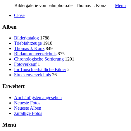
Bildergalerie von bahnphoto.de | Thomas J. Konz
Menu
Close
Alben
Bilderkatalog
1788
Triebfahrzeuge
1910
Thomas J. Konz
849
Bildautorenverzeichnis
875
Chronologische Sortierung
1201
Fotoverkauf
1
Im Tausch erhältliche Bilder
2
Streckenverzeichnis
26
Erweitert
Am häufigsten angesehen
Neueste Fotos
Neueste Alben
Zufällige Fotos
Menü