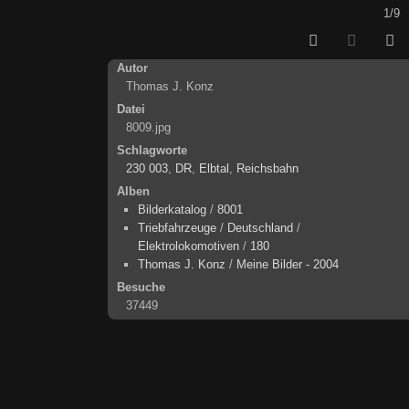
1/9
Autor
Thomas J. Konz
Datei
8009.jpg
Schlagworte
230 003
,
DR
,
Elbtal
,
Reichsbahn
Alben
Bilderkatalog
/
8001
Triebfahrzeuge
/
Deutschland
/
Elektrolokomotiven
/
180
Thomas J. Konz
/
Meine Bilder - 2004
Besuche
37449